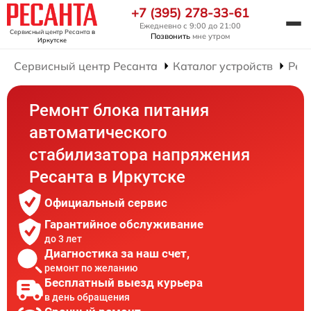
+7 (395) 278-33-61
Ежедневно с 9:00 до 21:00
Сервисный центр Ресанта
в
Позвонить
мне утром
Иркутске
Сервисный центр Ресанта
Каталог устройств
Рем
Ремонт блока питания
автоматического
стабилизатора напряжения
Ресанта в Иркутске
Официальный сервис
Гарантийное обслуживание
до 3 лет
Диагностика за наш счет,
ремонт по желанию
Бесплатный выезд курьера
в день обращения